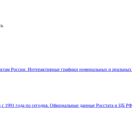
а.
ктам России. Интерактивные графики номинальных и реальных д
 с 1991 года по сегодня. Официальные данные Росстата и ЦБ Р