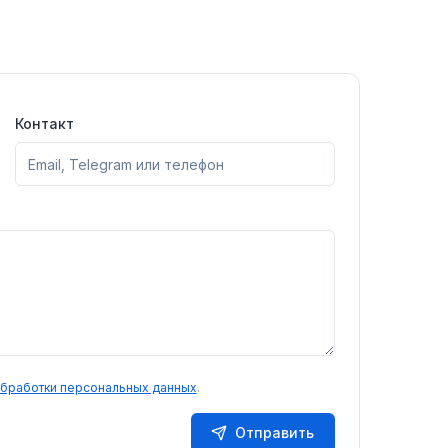
и
автоматическое
том
обновление, точные
кие
индексы ИПЦ.
вные
Контакт
обработки персональных данных
.
Отправить