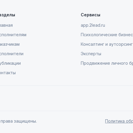
азделы
Сервисы
лавная
app.2lead.ru
сполнителям
Психологические бизнес
аказчикам
Консалтинг и аутсорсинг
сполнители
Эксперты
убликации
Продвижение личного б
онтакты
е права защищены.
Политика об