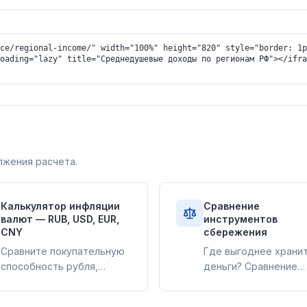
лжения расчета.
Калькулятор инфляции
Сравнение
валют — RUB, USD, EUR,
инструментов
CNY
сбережения
Сравните покупательную
Где выгоднее храни
способность рубля,
деньги? Сравнение
доллара, евро и юаня по
доходности наличны
внутренним индексам
доллара, евро, золот