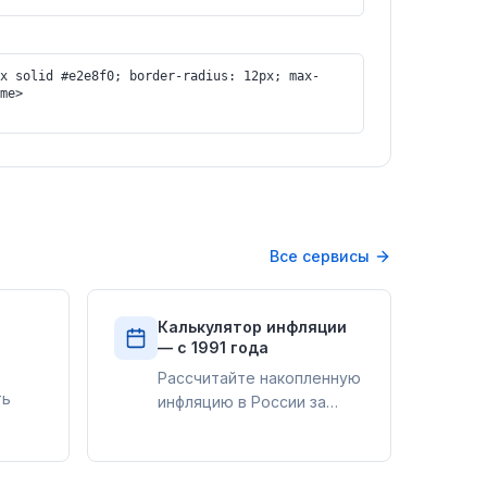
Все сервисы
Калькулятор инфляции
— с 1991 года
Рассчитайте накопленную
ть
инфляцию в России за
любой период с 1991 года
х,
по сегодня. Официальные
а,
данные Росстата и ЦБ РФ,