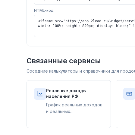
HTML-код
Связанные сервисы
Соседние калькуляторы и справочники для продо
Реальные доходы
населения РФ
График реальных доходов
и реальных
располагаемых денежных
доходов населения
России по кварталам на