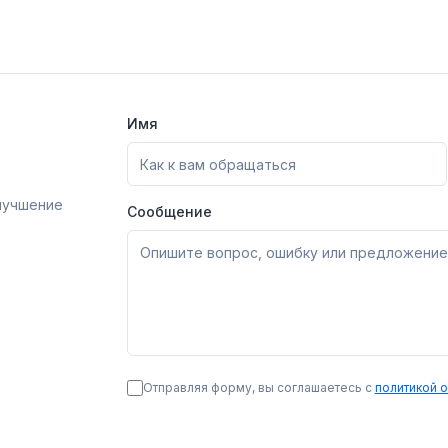
потребительских цен.
банковского вклада 
Расчет показывает CPI-
недвижимости с учё
инфляцию валютной зоны
инфляции. Историчес
без учета обменного
данные и интеракти
курса.
графики.
Имя
лучшение
Сообщение
Отправляя форму, вы соглашаетесь с
политикой 