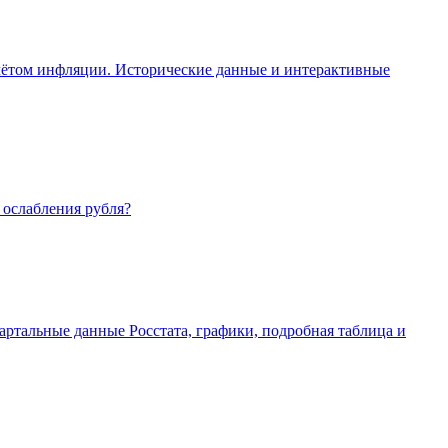
 учётом инфляции. Исторические данные и интерактивные
а ослабления рубля?
артальные данные Росстата, графики, подробная таблица и