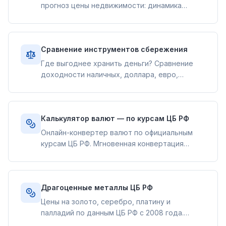
прогноз цены недвижимости: динамика
первичного и вторичного рынка с 2000 года.
Квартальные данные Росстата, графики,
подробная таблица и прогноз.
Сравнение инструментов сбережения
Где выгоднее хранить деньги? Сравнение
доходности наличных, доллара, евро,
золота, банковского вклада и недвижимости
с учётом инфляции. Исторические данные и
интерактивные графики.
Калькулятор валют — по курсам ЦБ РФ
Онлайн-конвертер валют по официальным
курсам ЦБ РФ. Мгновенная конвертация
рублей в доллары, евро, юани и другие
валюты. Курсы обновляются ежедневно.
Драгоценные металлы ЦБ РФ
Цены на золото, серебро, платину и
палладий по данным ЦБ РФ с 2008 года.
Интерактивные графики котировок, текущие